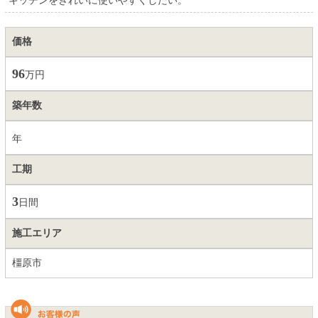
キッチンをきれいに使いやすくしたい。
価格
96
万円
築年数
年
工期
3
日間
施工エリア
橿原市