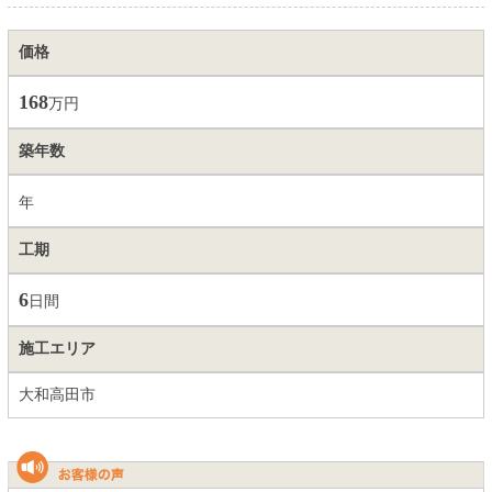
価格
168
万円
築年数
年
工期
6
日間
施工エリア
大和高田市