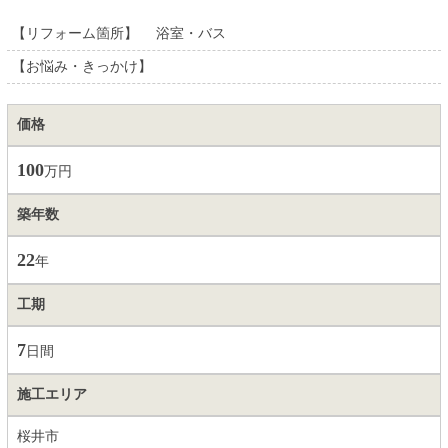
【リフォーム箇所】 浴室・バス
【お悩み・きっかけ】
価格
100
万円
築年数
22
年
工期
7
日間
施工エリア
桜井市