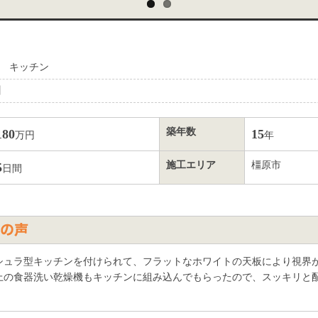
 キッチン
】
築年数
180
15
万円
年
施工エリア
橿原市
5
日間
シュラ型キッチンを付けられて、フラットなホワイトの天板により視界
上の食器洗い乾燥機もキッチンに組み込んでもらったので、スッキリと